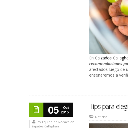
En
Calzados Callagh
recomendaciones par
afectados luego de u
enseñaremos a verifi
Tips para elegi
05
Oct
2015
Noticias
by
Equipo de Redacción
Zapatos Callaghan