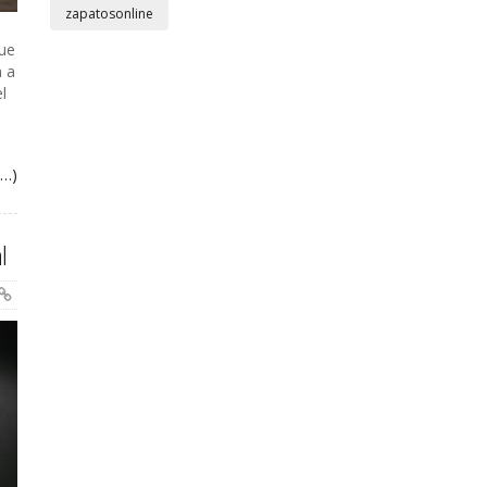
zapatosonline
que
n a
l
s…)
l