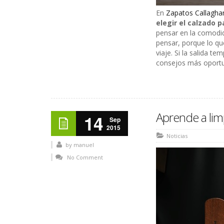
En
Zapatos Callagha
elegir el calzado p
pensar en la comodid
pensar, porque lo qu
viaje. Si la salida t
consejos más oport
Aprende a limp
14
Sep
2015
Noticias
by
manuel
No Comment