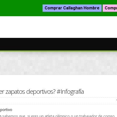
Comprar Callaghan Hombre
Compr
 zapatos deportivos? #Infografía
n
sabemos que, si eres un atleta olímpico o un trabajador de correo