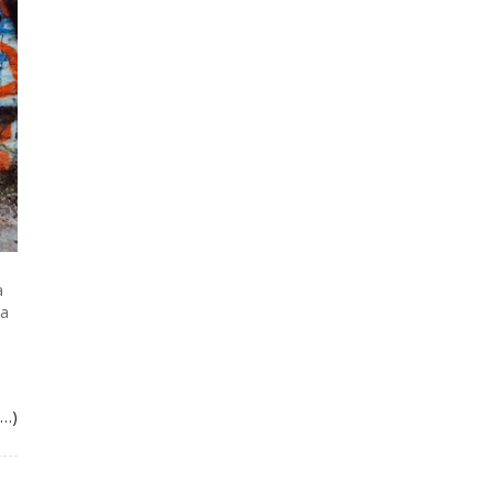
a
a
la
s…)