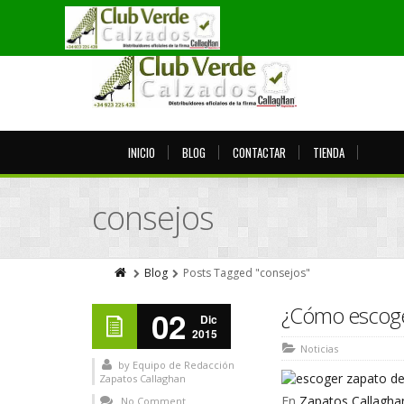
INICIO
BLOG
CONTACTAR
TIENDA
consejos
Blog
Posts Tagged "consejos"
¿Cómo escoger
02
Dic
2015
Noticias
by
Equipo de Redacción
Zapatos Callaghan
En
Zapatos Callagha
No Comment